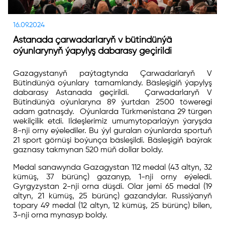
16.09.2024
Astanada çarwadarlaryň v bütindünýä
oýunlarynyň ýapylyş dabarasy geçirildi
Gazagystanyň paýtagtynda Çarwadarlaryň V
Bütindünýä oýunlary tamamlandy. Bäsleşigiň ýapylyş
dabarasy Astanada geçirildi. Çarwadarlaryň V
Bütindünýä oýunlaryna 89 ýurtdan 2500 töweregi
adam gatnaşdy. Oýunlarda Türkmenistana 29 türgen
wekilçilik etdi. Ildeşlerimiz umumytoparlaýyn ýaryşda
8-nji orny eýelediler. Bu ýyl guralan oýunlarda sportuň
21 sport görnüşi boýunça bäsleşildi. Bäsleşigiň baýrak
gaznasy takmynan 520 müň dollar boldy.
Medal sanawynda Gazagystan 112 medal (43 altyn, 32
kümüş, 37 bürünç) gazanyp, 1-nji orny eýeledi.
Gyrgyzystan 2-nji orna düşdi. Olar jemi 65 medal (19
altyn, 21 kümüş, 25 bürünç) gazandylar. Russiýanyň
topary 49 medal (12 altyn, 12 kümüş, 25 bürünç) bilen,
3-nji orna mynasyp boldy.