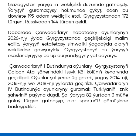
Gazagystan ýaryşa iň wekilçilikli düzümde gatnaşdy.
Ýaryşyň guramaçysy hökmünde çykyş eden bu
döwlete 195 adam wekilçilik etdi. Gyrgyzystandan 172
türgen, Russiýadan 144 türgen geldi.
Dabarada Çarwadarlaryň nobatdaky oýunlarynyň
2026-njy ýylda Gyrgyzystanda geçiriljekdigi mälim
edilip, ýaryşyň estafetasy simwoliki ýagdaýda olaryň
wekillerine gowşuryldy. Gyrgyzystanyň bu ýaryşyň
esaslandyryjysy bolup durýandygyny ýatladýarys.
Çarwadarlaryň I Bütindünýä oýunlary Gyrgyzystanyň
Çolpon-Ata şäherindäki Issyk-Köl kölüniň kenarynda
geçirilipdi. Oýunlar şol ýerde üç gezek, ýagny 2014-nji,
2016-njy we 2018-nji ýyllarda geçirildi. Çarwadarlaryň
IV Bütindünýä oýunlaryny guramak Türkiýäniň Iznik
şäheriniň paýyna düşdi. Şol ýaryşa 82 ýurtdan 3 müňe
golaý türgen gatnaşyp, olar sportuň13 görnüşinde
bäsleşipdiler.