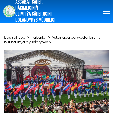
AŞGABAT ŞÄHER
HÄKIMLIGINIŇ
OLIMPIÝA ŞÄHERJIGINI
DOLANDYRYŞ MÜDIRLIGI
Baş sahypa
>
Habarlar
>
Astanada çarwadarlaryň v
bütindünýä oýunlarynyň ý...