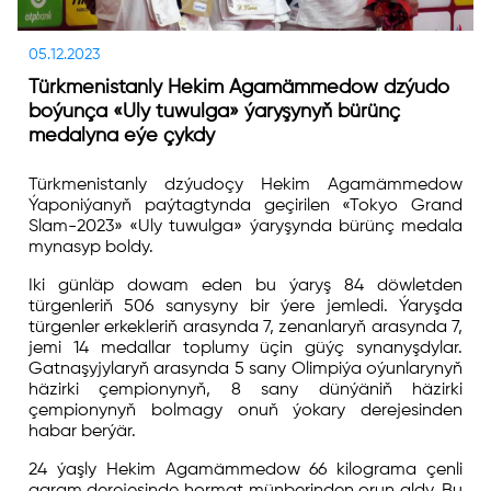
05.12.2023
Türkmenistanly Hekim Agamämmedow dzýudo
boýunça «Uly tuwulga» ýaryşynyň bürünç
medalyna eýe çykdy
Türkmenistanly dzýudoçy Hekim Agamämmedow
Ýaponiýanyň paýtagtynda geçirilen «Tokyo Grand
Slam-2023» «Uly tuwulga» ýaryşynda bürünç medala
mynasyp boldy.
Iki günläp dowam eden bu ýaryş 84 döwletden
türgenleriň 506 sanysyny bir ýere jemledi. Ýaryşda
türgenler erkekleriň arasynda 7, zenanlaryň arasynda 7,
jemi 14 medallar toplumy üçin güýç synanyşdylar.
Gatnaşyjylaryň arasynda 5 sany Olimpiýa oýunlarynyň
häzirki çempionynyň, 8 sany dünýäniň häzirki
çempionynyň bolmagy onuň ýokary derejesinden
habar berýär.
24 ýaşly Hekim Agamämmedow 66 kilograma çenli
agram derejesinde hormat münberinden orun aldy. Bu