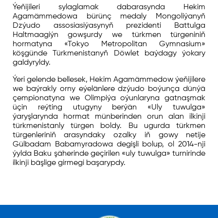
Ýeňijileri sylaglamak dabarasynda Hekim
Agamämmedowa bürünç medaly Mongoliýanyň
Dzýudo assosiasiýasynyň prezidenti Battulga
Haltmaagiýn gowşurdy we türkmen türgeniniň
hormatyna «Tokyo Metropolitan Gymnasium»
köşgünde Türkmenistanyň Döwlet baýdagy ýokary
galdyryldy.
Ýeri gelende bellesek, Hekim Agamämmedow ýeňijilere
we baýrakly orny eýelänlere dzýudo boýunça dünýä
çempionatyna we Olimpiýa oýunlaryna gatnaşmak
üçin reýting utugyny berýän «Uly tuwulga»
ýaryşlarynda hormat münberinden orun alan ilkinji
türkmenistanly türgen boldy. Bu ugurda türkmen
türgenleriniň arasyndaky ozalky iň gowy netije
Gülbadam Babamyradowa degişli bolup, ol 2014-nji
ýylda Baku şäherinde geçirilen «uly tuwulga» turnirinde
ilkinji bäşlige girmegi başarypdy.