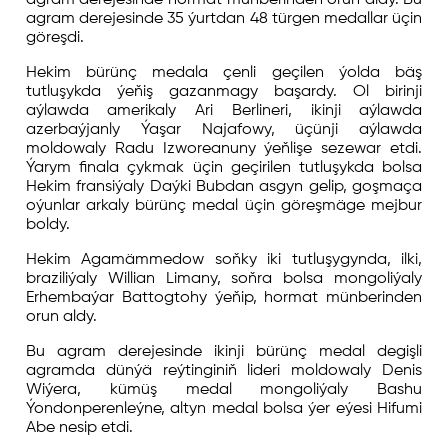
agram derejesinde 35 ýurtdan 48 türgen medallar üçin
göreşdi.
Hekim bürünç medala çenli geçilen ýolda bäş
tutluşykda ýeňiş gazanmagy başardy. Ol birinji
aýlawda amerikaly Ari Berlineri, ikinji aýlawda
azerbaýjanly Ýaşar Najafowy, üçünji aýlawda
moldowaly Radu Izworeanuny ýeňlişe sezewar etdi.
Ýarym finala çykmak üçin geçirilen tutluşykda bolsa
Hekim fransiýaly Daýki Bubdan asgyn gelip, goşmaça
oýunlar arkaly bürünç medal üçin göreşmäge mejbur
boldy.
Hekim Agamämmedow soňky iki tutluşygynda, ilki,
braziliýaly Willian Limany, soňra bolsa mongoliýaly
Erhembaýar Battogtohy ýeňip, hormat münberinden
orun aldy.
Bu agram derejesinde ikinji bürünç medal degişli
agramda dünýä reýtinginiň lideri moldowaly Denis
Wiýera, kümüş medal mongoliýaly Bashu
Ýondonperenleýne, altyn medal bolsa ýer eýesi Hifumi
Abe nesip etdi.