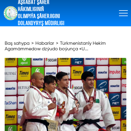
AŞGABAT ŞÄHER
HÄKIMLIGINIŇ
OLIMPIÝA ŞÄHERJIGINI
DOLANDYRYŞ MÜDIRLIGI
Baş sahypa
>
Habarlar
>
Türkmenistanly Hekim
Agamämmedow dzýudo boýunça «U...