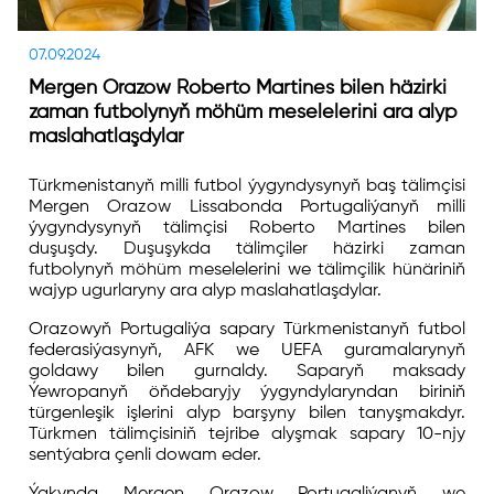
07.09.2024
Mergen Orazow Roberto Martines bilen häzirki
zaman futbolynyň möhüm meselelerini ara alyp
maslahatlaşdylar
Türkmenistanyň milli futbol ýygyndysynyň baş tälimçisi
Mergen Orazow Lissabonda Portugaliýanyň milli
ýygyndysynyň tälimçisi Roberto Martines bilen
duşuşdy. Duşuşykda tälimçiler häzirki zaman
futbolynyň möhüm meselelerini we tälimçilik hünäriniň
wajyp ugurlaryny ara alyp maslahatlaşdylar.
Orazowyň Portugaliýa sapary Türkmenistanyň futbol
federasiýasynyň, AFK we UEFA guramalarynyň
goldawy bilen gurnaldy. Saparyň maksady
Ýewropanyň öňdebaryjy ýygyndylaryndan biriniň
türgenleşik işlerini alyp barşyny bilen tanyşmakdyr.
Türkmen tälimçisiniň tejribe alyşmak sapary 10-njy
sentýabra çenli dowam eder.
Ýakynda Mergen Orazow Portugaliýanyň we