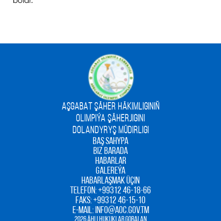
bolar.
AŞGABAT ŞÄHER HÄKIMLIGINIŇ
OLIMPIÝA ŞÄHERJIGINI
DOLANDYRYŞ MÜDIRLIGI
BAŞ SAHYPA
BIZ BARADA
HABARLAR
GALEREÝA
HABARLAŞMAK ÜÇIN
TELEFON:
+99312 46-18-66
FAKS:
+99312 46-15-10
E-MAIL:
INFO@AOC.GOV.TM
2026 ÄHLI HUKUKLAR GORALAN