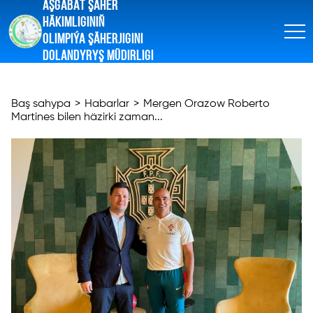
AŞGABAT ŞÄHER
HÄKIMLIGINIŇ
OLIMPIÝA ŞÄHERJIGINI
DOLANDYRYŞ MÜDIRLIGI
Baş sahypa
>
Habarlar
>
Mergen Orazow Roberto
Martines bilen häzirki zaman...