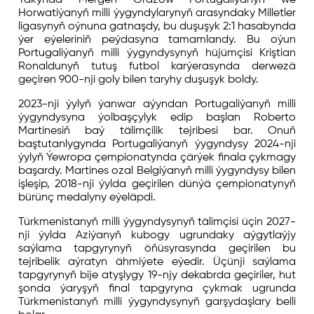
Horwatiýanyň milli ýygyndylarynyň arasyndaky Milletler
ligasynyň oýnuna gatnaşdy, bu duşuşyk 2:1 hasabynda
ýer eýeleriniň peýdasyna tamamlandy. Bu oýun
Portugaliýanyň milli ýygyndysynyň hüjümçisi Kriştian
Ronaldunyň tutuş futbol karýerasynda derwezä
geçiren 900-nji goly bilen taryhy duşuşyk boldy.
2023-nji ýylyň ýanwar aýyndan Portugaliýanyň milli
ýygyndysyna ýolbaşçylyk edip başlan Roberto
Martinesiň baý tälimçilik tejribesi bar. Onuň
baştutanlygynda Portugaliýanyň ýygyndysy 2024-nji
ýylyň Ýewropa çempionatynda çärýek finala çykmagy
başardy. Martines ozal Belgiýanyň milli ýygyndysy bilen
işleşip, 2018-nji ýylda geçirilen dünýä çempionatynyň
bürünç medalyny eýeläpdi.
Türkmenistanyň milli ýygyndysynyň tälimçisi üçin 2027-
nji ýylda Aziýanyň kubogy ugrundaky aýgytlaýjy
saýlama tapgyrynyň öňüsyrasynda geçirilen bu
tejribelik aýratyn ähmiýete eýedir. Üçünji saýlama
tapgyrynyň bije atyşlygy 19-njy dekabrda geçiriler, hut
şonda ýaryşyň final tapgyryna çykmak ugrunda
Türkmenistanyň milli ýygyndysynyň garşydaşlary belli