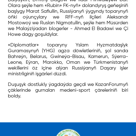
Olara şeýle hem «Rubin» FK-nyň» dolandyryş geňeşiniň
başlygy Marat Safiullin, Russiýanyň ýygyndy toparynyň
öňki oýunçylary we RFF-nyň ilçileri Aleksandr
Mostowoý we Ruslan Nigmatullin, şeýle hem Müsürden
we Malaýziýadan blogerler - Ahmed El Badawi we Çi
Howe dagy goşuldylar.
«Diplomatlar» toparyny Yslam Hyzmatdaşlyk
Guramasynyň (YHG) agza döwletleriniň, şol sanda
Bahreýn, Belarus, Gwineýa-Bisau, Kamerun, Sýerra-
Leone, Eýran, Marokko, Oman we Türkmenistanyň
wekillerini öz içine alýan Russiýanyň Daşary işler
ministrliginiň işgärleri düzdi.
Duşuşyk dostlukly ýagdaýda geçdi we KazanForumyň
çäklerinde gurnalan medeni-sport çäreleriniň biri
boldy.