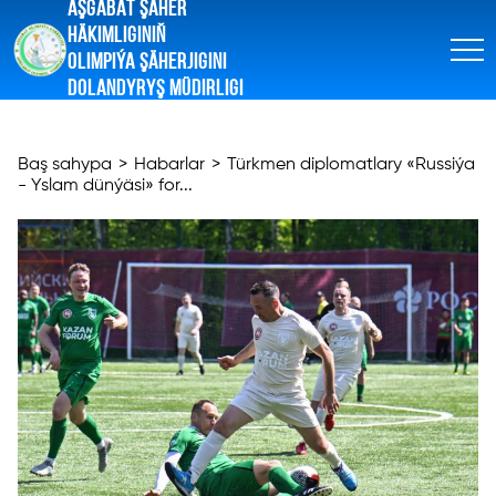
AŞGABAT ŞÄHER
HÄKIMLIGINIŇ
OLIMPIÝA ŞÄHERJIGINI
DOLANDYRYŞ MÜDIRLIGI
Baş sahypa
>
Habarlar
>
Türkmen diplomatlary «Russiýa
- Yslam dünýäsi» for...