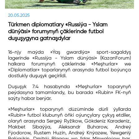
20.05.2025
Türkmen diplomatlary «Russiýa - Yslam
dünýäsi» forumynyň çäklerinde futbol
duşuşygyna gatnaşdylar
16-njy maýda «Ýaş gwardiýa» sport-sagaldyş
lagerinde «Russiýa - Yslam dünýäsi» (KazanForum)
halkara forumynyň çäklerinde «Meşhurlar» we
«Diplomatlar» toparlarynyň arasynda futbol boýunça
dostlukly duşuşyk geçirildi.
Duşuşyk 7:4 hasabynda «Meşhurlar» toparynyň
peýdasyna tamamlandy, bu barada «Rubin» FK-nyň
saýty habar berýär.
«Meşhurlar» toparynyň düzüminde dürli ýyllarda
«Rubin» futbol klubunyň öňki oýunçylary çykyş etdiler,
olaryň arasynda Sergeý Ryžikow, Gökdeniz Karadeniz,
Makbet Sibaýýa, Aleksandr Buharow, Andreý
Fýodorow, Rustem Huzin, Andreý Knýazew, Ýewgeniý
Balýaýkin, Dmitriý Blagow we Ildar Minwaleýew bar.