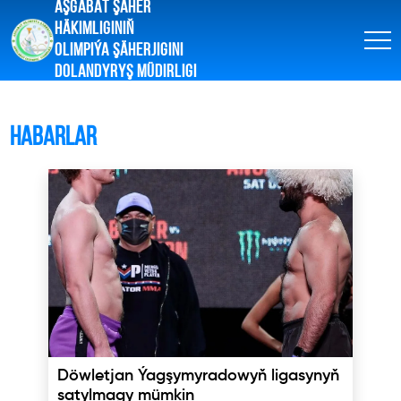
AŞGABAT ŞÄHER
HÄKIMLIGINIŇ
OLIMPIÝA ŞÄHERJIGINI
DOLANDYRYŞ MÜDIRLIGI
Habarlar
Döwletjan Ýagşymyradowyň ligasynyň
satylmagy mümkin